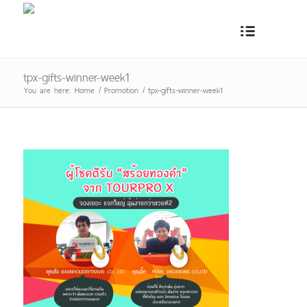
tpx-gifts-winner-week1
You are here:
Home
/
Promotion
/
tpx-gifts-winner-week1