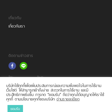
เกี่ยวกับ
เกี่ยวกับเรา
ติดตามข่าวสาร
โทร:
อีเมล:
(+66)2 105 6261
support@tourprox.com
บริษัทใช้คุกกี้เพื่อเพิ่มประสบการณ์และความพึงพอใจในการใช้งาน
เว็บไซต์ ให้สามารถเข้าถึงง่าย สะดวกในการใช้งาน และมี
ประสิทธิภาพยิ่งขึ้น การกด “ยอมรับ” ถือว่าคุณได้อนุญาตให้เราใช้
คุกกี้ ตามนโยบายคุกกี้ของบริษัท
อ่านรายละเอียด
ยอมรับ