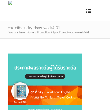
tpx-gifts-lucky-draw-week4-01
You are here:
Home
/
Promotion
/
tpx-gifts-lucky-draw-week4-01