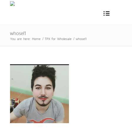
whosel1
You are here:
Home
/
TPX for Wholesale
/
whosel1