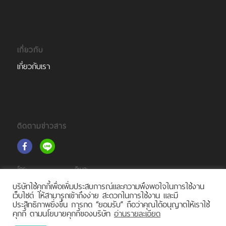
เกี่ยวกับ
เกี่ยวกับเรา
ติดตามข่าวสาร
โทร:
อีเมล:
(+66)2 105 6261
support@tourprox.com
บริษัทใช้คุกกี้เพื่อเพิ่มประสบการณ์และความพึงพอใจในการใช้งาน
เว็บไซต์ ให้สามารถเข้าถึงง่าย สะดวกในการใช้งาน และมี
ประสิทธิภาพยิ่งขึ้น การกด “ยอมรับ” ถือว่าคุณได้อนุญาตให้เราใช้
คุกกี้ ตามนโยบายคุกกี้ของบริษัท
อ่านรายละเอียด