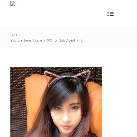
fah
You are here:
Home
/
TPX for Sub Agent
/
fah