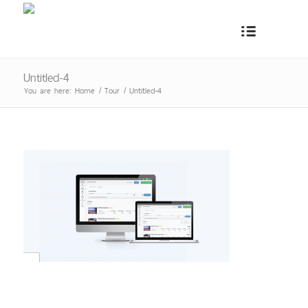
Untitled-4
You are here:
Home
/
Tour
/
Untitled-4