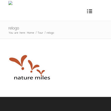
relogo
You are here:
Home
/
Tour
/
relogo