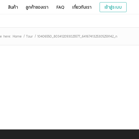
สินค้า
ลูกค้าของเรา
FAQ
เกี่ยวกับเรา
เข้าสู่ระบบ
e here:
Home
/
Tour
/
10406550_803412093025577_6416741325305259142_n