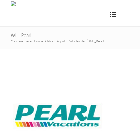
WH_Pearl
You are here:
Home
/
Most Popular Wholesale
/
WH_Pearl