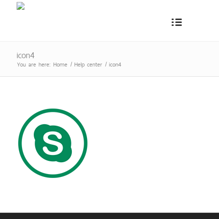
icon4
You are here:
Home
/
Help center
/
icon4