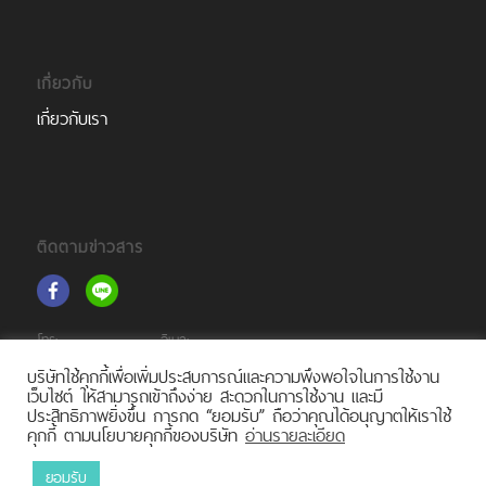
เกี่ยวกับ
เกี่ยวกับเรา
ติดตามข่าวสาร
โทร:
อีเมล:
(+66)2 105 6261
support@tourprox.com
บริษัทใช้คุกกี้เพื่อเพิ่มประสบการณ์และความพึงพอใจในการใช้งาน
เว็บไซต์ ให้สามารถเข้าถึงง่าย สะดวกในการใช้งาน และมี
ประสิทธิภาพยิ่งขึ้น การกด “ยอมรับ” ถือว่าคุณได้อนุญาตให้เราใช้
คุกกี้ ตามนโยบายคุกกี้ของบริษัท
อ่านรายละเอียด
ยอมรับ