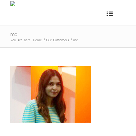
mo
You are here:
Home
/
Our Customers
/
mo